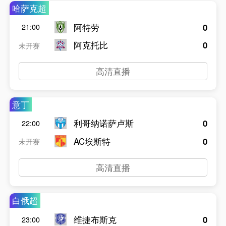
哈萨克超
阿特劳
0
21:00
阿克托比
0
未开赛
高清直播
意丁
利哥纳诺萨卢斯
0
22:00
AC埃斯特
0
未开赛
高清直播
白俄超
维捷布斯克
0
23:00