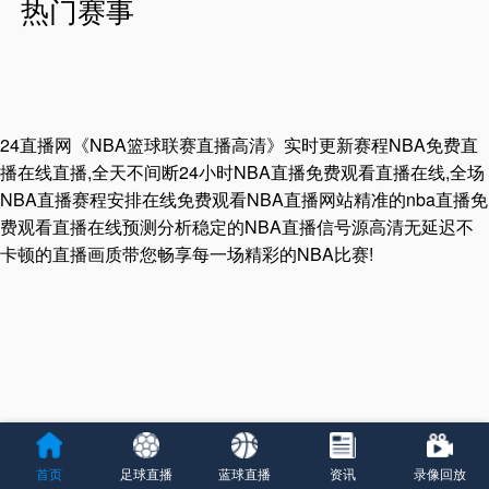
热门赛事
24直播网《NBA篮球联赛直播高清》实时更新赛程NBA免费直
播在线直播,全天不间断24小时NBA直播免费观看直播在线,全场
NBA直播赛程安排在线免费观看NBA直播网站精准的nba直播免
费观看直播在线预测分析稳定的NBA直播信号源高清无延迟不
卡顿的直播画质带您畅享每一场精彩的NBA比赛!
首页
足球直播
蓝球直播
资讯
录像回放