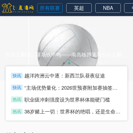
所有联赛
英超
NBA
长白云翻浪，疆场铁甲鸣——南岛雄师策马长白云翻浪，疆场铁甲鸣——南岛雄师策马
越洋跨洲云中逐：新西兰队昼夜征途
快讯
four
“主场优势量化：2026世预赛附加赛抽签规则下的隐性博弈”
快讯
four
职业级冲刺强度设为世界杯体能硬门槛
热讯
four
38岁赌上一切：世界杯的绝唱，还是生命的最后冲刺？
热讯
four