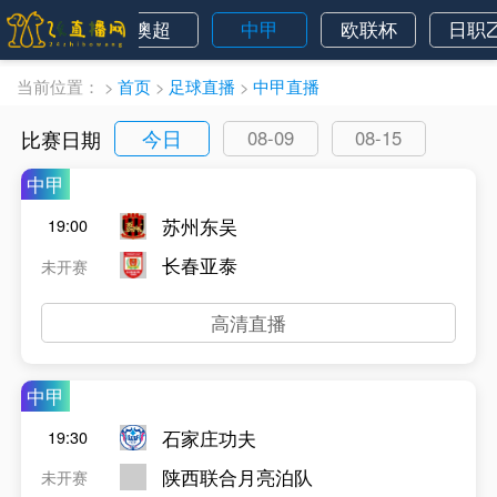
墨西超
澳超
中甲
欧联杯
日职
当前位置：
>
首页
>
足球直播
>
中甲直播
今日
比赛日期
08-09
08-15
中甲
苏州东吴
19:00
长春亚泰
未开赛
高清直播
中甲
石家庄功夫
19:30
陕西联合月亮泊队
未开赛