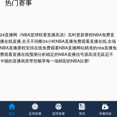
热门赛事
24直播网《NBA篮球联赛直播高清》实时更新赛程NBA免费直
播在线直播,全天不间断24小时NBA直播免费观看直播在线,全场
NBA直播赛程安排在线免费观看NBA直播网站精准的nba直播免
费观看直播在线预测分析稳定的NBA直播信号源高清无延迟不
卡顿的直播画质带您畅享每一场精彩的NBA比赛!
首页
足球直播
蓝球直播
资讯
录像回放