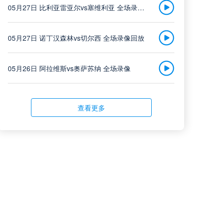
05月27日 比利亚雷亚尔vs塞维利亚 全场录像回放
浙江队
中超
05月27日 诺丁汉森林vs切尔西 全场录像回放
vs
08-08 19:35
武汉三镇
05月26日 阿拉维斯vs奥萨苏纳 全场录像
高清直播
05月26日 AC米兰vs蒙扎全场录像回放
查看更多
大连英博
中超
05月26日 阿拉维斯vs奥萨苏纳 全场录像回放
vs
08-08 19:35
辽宁铁人
05月25日 亚女冠杯决赛 墨尔本城女足vs武汉车谷江大女足 全场录像回放
高清直播
05月25日 欧联杯决赛 热刺vs曼联 全场录像回放