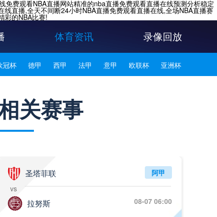
在线免费观看NBA直播网站精准的nba直播免费观看直播在线预测分析稳定
在线直播,全天不间断24小时NBA直播免费观看直播在线,全场NBA直播赛
彩的NBA比赛!
播
体育资讯
录像回放
欧冠杯
德甲
西甲
法甲
意甲
欧联杯
亚洲杯
韩K联
相关赛事
圣塔菲联
阿甲
vs
08-07 06:00
拉努斯