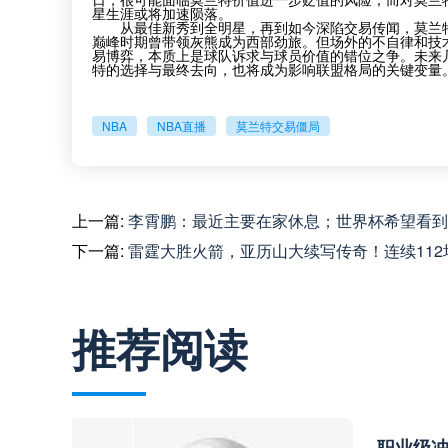
星生涯或将加速陨落。
从最佳新秀到全明星，再到如今深陷交易传闻，莫兰
巅峰时期曾带领灰熊成为西部劲旅。但场外的不自律和技
易博弈，本质上是球队诉求与球员价值的错位之争。未来
特的选择与最终去向，也将成为影响联盟格局的关键变量
NBA
NBA直播
莫兰特交易僵局
上一篇:
李霄鹏：最近主要在家休息；世界杯希望看到
下一篇:
雷霆大胜火箭，亚历山大续写传奇！连续112
推荐阅读
职业级