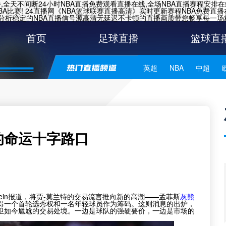
,全天不间断24小时NBA直播免费观看直播在线,全场NBA直播赛程安排
A比赛!
24直播网《NBA篮球联赛直播高清》实时更新赛程NBA免费直播
分析稳定的NBA直播信号源高清无延迟不卡顿的直播画质带您畅享每一场精
首页
足球直播
篮球直
英超
NBA
中超
世亚预
中甲
日职联
的命运十字路口
c Stein报道，将贾-莫兰特的交易流言推向新的高潮——孟菲斯
灰熊
得一个首轮选秀权和一名年轻球员作为筹码。这则消息的出炉，
卫如今尴尬的交易处境。一边是球队的强硬要价，一边是市场的