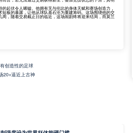
特的起伏令人唏嘘。他拥有无与伦比的身体天赋和赛场创造力，
术短板的暴露，让他从球队基石沦为重建筹码。这场围绕他的交
几周，随着交易截止日的临近，这场闹剧终将迎来结局，而莫兰
。
有创造性的足球
场20+逼近上古神
冲刺强度设为世界杯体能硬门槛