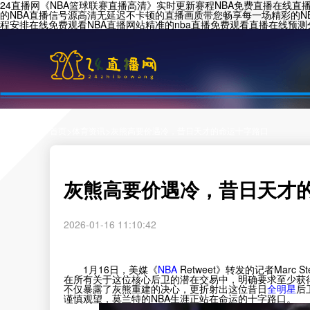
24直播网《NBA篮球联赛直播高清》实时更新赛程NBA免费直播在线直播
的NBA直播信号源高清无延迟不卡顿的直播画质带您畅享每一场精彩的NB
程安排在线免费观看NBA直播网站精准的nba直播免费观看直播在线预测
>
>
首页
体育资讯
灰熊高要价遇冷，昔日天才的命运十字路口
灰熊高要价遇冷，昔日天才
2026-01-16 11:10:42
1月16日，美媒《
NBA
Retweet》转发的记者Mar
在所有关于这位核心后卫的潜在交易中，明确要求至少获
不仅暴露了灰熊重建的决心，更折射出这位昔日
全明星
后
谨慎观望，莫兰特的NBA生涯正站在命运的十字路口。