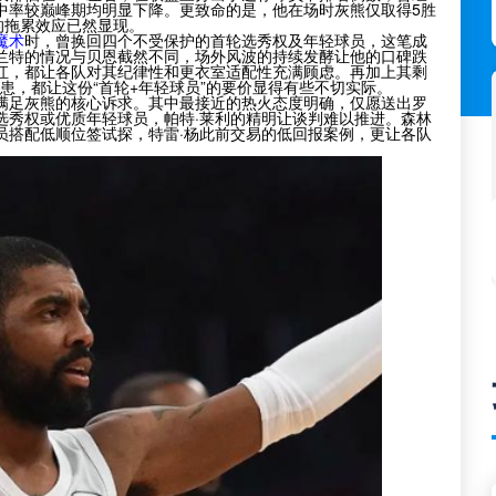
中率较巅峰期均明显下降。更致命的是，他在场时灰熊仅取得5胜
的拖累效应已然显现。
魔术
时，曾换回四个不受保护的首轮选秀权及年轻球员，这笔成
兰特的情况与贝恩截然不同，场外风波的持续发酵让他的口碑跌
讧，都让各队对其纪律性和更衣室适配性充满顾虑。再加上其剩
患，都让这份“首轮+年轻球员”的要价显得有些不切实际。
满足灰熊的核心诉求。其中最接近的热火态度明确，仅愿送出罗
选秀权或优质年轻球员，帕特·莱利的精明让谈判难以推进。森林
员搭配低顺位签试探，特雷·杨此前交易的低回报案例，更让各队