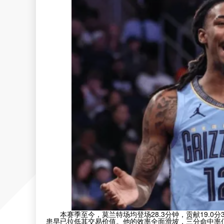
本赛季至今，莫兰特场均登场28.3分钟，贡献19.0分
患早已拉低其交易价值。他的效率全面滑坡，三分命中率