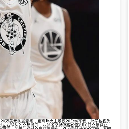
320万美元购置豪宅，距离热火主场仅20分钟车程，此举被视为
以左右球队的交易博弈，灰熊若坚持高要价至2月6日交易截止
特而言，若无法通过交易获得新生，叠加竞技状态的下滑，其明