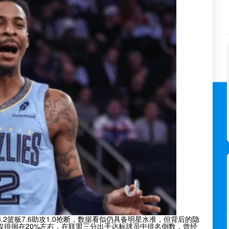
3.2篮板7.6助攻1.0抢断，数据看似仍具备明星水准，但背后的隐
仅徘徊在20%左右，在联盟三分出手达标球员中排名倒数，曾经