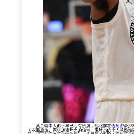
莫兰特本人似乎早已心有所属，他此前在
迈阿密
豪掷
向灰熊施压、谋求加盟热火的信号。但球员的个人意愿难
日，很可能面临莫兰特价值进一步贬值的风险；而对莫兰