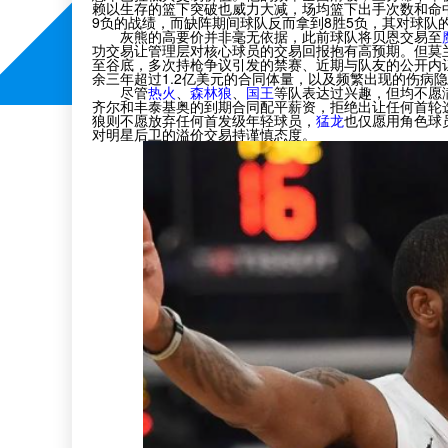
赖以生存的篮下突破也威力大减，场均篮下出手次数和命
9负的战绩，而缺阵期间球队反而拿到8胜5负，其对球队
灰熊的高要价并非毫无依据，此前球队将贝恩交易至
功交易让管理层对核心球员的交易回报抱有高预期。但莫
至谷底，多次持枪争议引发的禁赛、近期与队友的公开内
余三年超过1.2亿美元的合同体量，以及频繁出现的伤病隐
尽管
热火
、
森林狼
、
国王
等队表达过兴趣，但均不愿
齐尔和丰泰基奥的到期合同配平薪资，拒绝出让任何首轮
狼则不愿放弃任何首发级年轻球员，
猛龙
也仅愿用角色球
对明星后卫的溢价交易持谨慎态度。