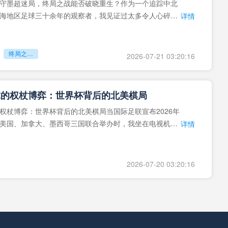
守墨超迷局，终局之战能否破晓重生？作为一个追踪中北
海地区足球三十余年的观察者，我见证过太多令人心碎的
详情
地马拉足球的沉浮，或
终局之战能否破晓重生？
2026-07-21 03:20:16
球的权杖博弈：世界杯背后的北美棋局
权杖博弈：世界杯背后的北美棋局当国际足联宣布2026年
美国、加拿大、墨西哥三国联合举办时，我坐在电视机
详情
能平静。作为一个追
2026-07-20 03:20:16
基于您的需求，我为您重写了一个标题：<br /> <br /> **“2026世界杯多语裁判协同系统：技术兼容性与实时运行效能评估”**
题。作为一位深耕体育领域三十年的评估专家，我见证过无