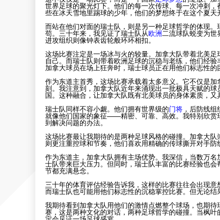
世界足球的聚光灯下。他们的每一次传球、每一次冲刺，
些在冰天雪地里踢球的少年，他们的梦想终于在这个夏天
而站在他们对面的瑞士队，则是另一种足球哲学的体现。
苟。三十年来，我见证了瑞士队从
欧洲
二流球队蜕变为世
进攻组织则像钟表齿轮般环环相扣。
这场比赛注定是一场冰与火的较量。加拿大队带着北美足
自己。而瑞士队则带着欧洲足球的沉稳与老练，他们经验
加拿大球员在场上狂奔时，瑞士球员正在用他们标志性的
作为东道主首秀，这场比赛承载着太多意义。它不仅是加
刻。我注意到，加拿大队近年来涌现出一批极具天赋的球
国。这种融合，让加拿大队既有北美球员的身体素质，又
瑞士队同样不容小觑。他们拥有世界级的
门将
，后防线组
就像他们国家的象征——精密、可靠、高效。我特别欣赏
到解决问题的办法。
这场比赛最让我期待的是两种足球风格的碰撞。加拿大队
则更注重控球和节奏，他们喜欢用精确的传球撕开对手防
作为东道主，加拿大队拥有主场优势。我深信，当数万名
士队带来巨大压力。但同时，瑞士队丰富的比赛经验也会
节都充满悬念。
三十年的体育评估经验告诉我，这样的比赛往往会出现意
而瑞士队也可能用他们标志性的沉稳掌控比赛。但无论结
我期待看到加拿大队用他们的激情点燃整个球场，也期待
赛，这是两种文化的对话，两种足球哲学的碰撞。当枫叶
定会见证一场足球盛宴。