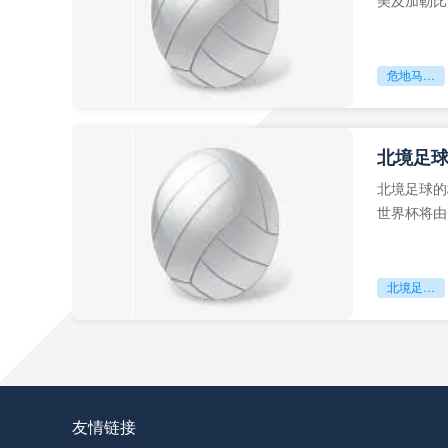
美及加勒比
故事。而危
危地马拉困守墨超迷局
北境足
北境足球的
世界杯将由
前，久久不
北境足球的权杖博弈：世界杯背后的北美棋局
好的，没问
数技术革新
友情链接