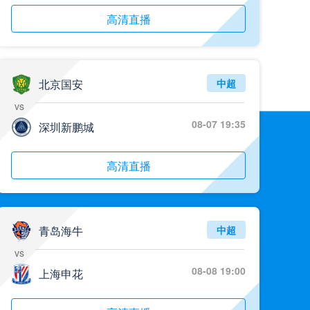
高清直播
北京国安
中超
vs
08-07 19:35
深圳新鹏城
高清直播
青岛海牛
中超
vs
08-08 19:00
上海申花