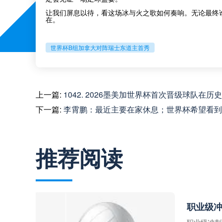
让我们屏息以待，看这场冰与火之歌如何奏响。无论最终
在。
世界杯B组加拿大对阵瑞士东道主首秀
上一篇:
1042. 2026墨美加世界杯首次晋级球队在
下一篇:
李霄鹏：最近主要在家休息；世界杯希望看到
推荐阅读
职业级