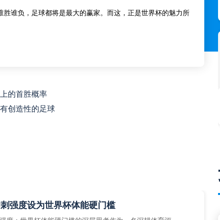
谁胜谁负，足球都将是最大的赢家。而这，正是世界杯的魅力所
历史上的首胜概率
有创造性的足球
冲刺强度设为世界杯体能硬门槛