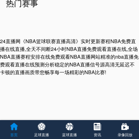
热门赛事
24直播网《NBA篮球联赛直播高清》实时更新赛程NBA免费直
播在线直播,全天不间断24小时NBA直播免费观看直播在线,全场
NBA直播赛程安排在线免费观看NBA直播网站精准的nba直播免
费观看直播在线预测分析稳定的NBA直播信号源高清无延迟不
卡顿的直播画质带您畅享每一场精彩的NBA比赛!
首页
足球直播
蓝球直播
资讯
录像回放