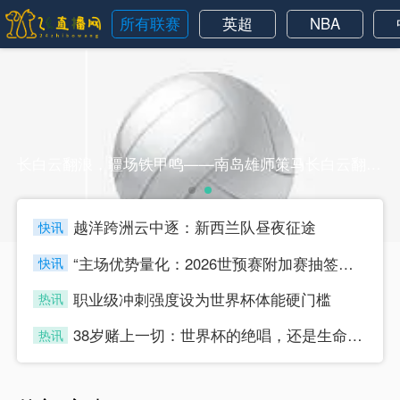
所有联赛
英超
NBA
长白云翻浪，疆场铁甲鸣——南岛雄师策马长白云翻浪，疆场铁甲鸣——南岛雄师策马
越洋跨洲云中逐：新西兰队昼夜征途
快讯
four
“主场优势量化：2026世预赛附加赛抽签规则下的隐性博弈”
快讯
four
职业级冲刺强度设为世界杯体能硬门槛
热讯
four
38岁赌上一切：世界杯的绝唱，还是生命的最后冲刺？
热讯
four