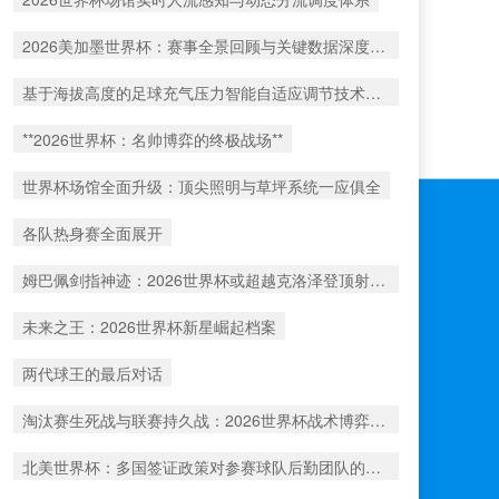
2026美加墨世界杯：赛事全景回顾与关键数据深度洞察
基于海拔高度的足球充气压力智能自适应调节技术——2026世界杯用球解析
**2026世界杯：名帅博弈的终极战场**
世界杯场馆全面升级：顶尖照明与草坪系统一应俱全
各队热身赛全面展开
姆巴佩剑指神迹：2026世界杯或超越克洛泽登顶射手王
未来之王：2026世界杯新星崛起档案
两代球王的最后对话
淘汰赛生死战与联赛持久战：2026世界杯战术博弈解析
北美世界杯：多国签证政策对参赛球队后勤团队的运作挑战与应对分析