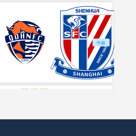
vs
青岛海牛
中超
上海
vs
苏州东吴
长春亚泰
中甲