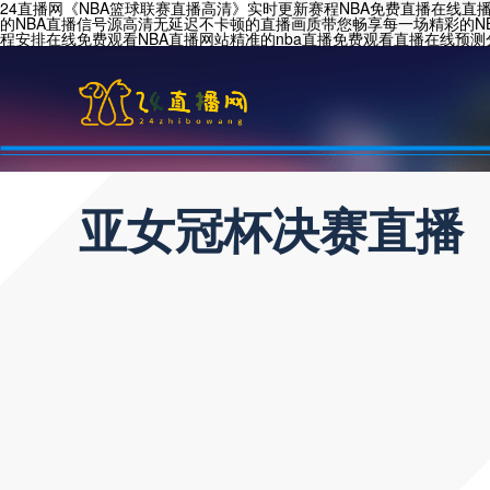
24直播网《NBA篮球联赛直播高清》实时更新赛程NBA免费直播在线直播
的NBA直播信号源高清无延迟不卡顿的直播画质带您畅享每一场精彩的NB
程安排在线免费观看NBA直播网站精准的nba直播免费观看直播在线预测
亚女冠杯决赛直播