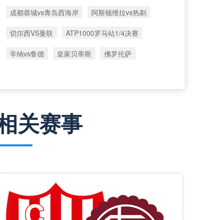
成都蓉城vs青岛西海岸
阿斯顿维拉vs热刺
切尔西VS曼联
ATP1000罗马站1/4决赛
辛纳vs鲁德
皇家贝蒂斯
佛罗伦萨
相关赛事