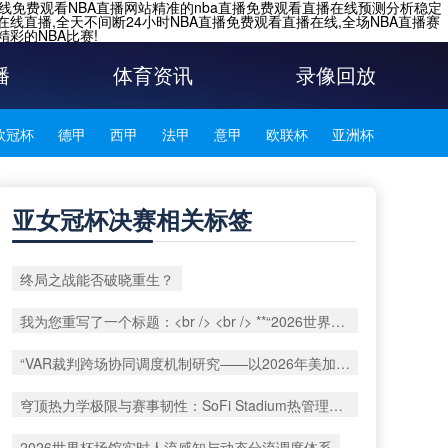
在线免费观看NBA直播网站精准的nba直播免费观看直播在线预测分析稳定
在线直播,全天不间断24小时NBA直播免费观看直播在线,全场NBA直播赛
彩的NBA比赛!
播
体育资讯
录像回放
欧冠杯
德甲
西甲
法甲
意甲
欧联杯
亚洲杯
韩K联
亚女冠杯决赛相关标签
终局之战能否破晓重生？
我为您重写了一个标题：<br /> <br /> **“2026世界杯多语裁判协同系统：技术兼容性与实时运行效能评估”**
“VAR裁判跨场协同调度机制研究——以2026年美加墨世界杯赛事为例”
穹顶热力学极限与赛事韧性：SoFi Stadium热管理系统在2026世界杯极端热浪下的适应性重构路径
2026世界杯场馆实时人流感知与动态分流调度体系