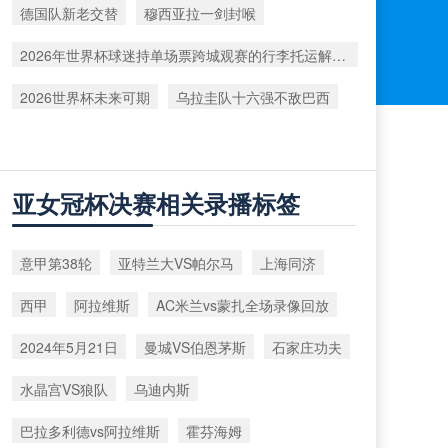
德国队新老交替
穆西亚拉一剑封喉
2026年世界杯球迷持单场票跨城观赛的行李托运解决方案
2026世界杯未来可期
乌拉圭队十六强不敌巴西
亚女冠杯决赛相关录播标签
意甲第38轮
亚特兰大VS帕尔马
上海同济
西甲
阿拉维斯
AC米兰vs蒙扎全场录像回放
2024年5月21日
曼城VS伯恩茅斯
石家庄功夫
水晶宫VS狼队
乌迪内斯
巴拉多利德vs阿拉维斯
霍芬海姆