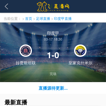
当前位置：
>
首页
>
足球直播
>
印度甲直播
印度甲
03-17 18:30
1-0
拉贾斯坦联
皇家克什米尔
完场
直播源待更新...
最新直播