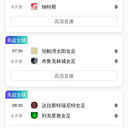
纳特斯
0
未开赛
高清直播
美超女联
坦帕湾太阳女足
0
07:30
布鲁克林城女足
0
未开赛
高清直播
美超女联
达拉斯特瑞尼特女足
0
08:30
列克星敦女足
0
未开赛