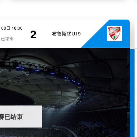
08日 18:00
2
布鲁斯堡U19
已结束
赛已结束