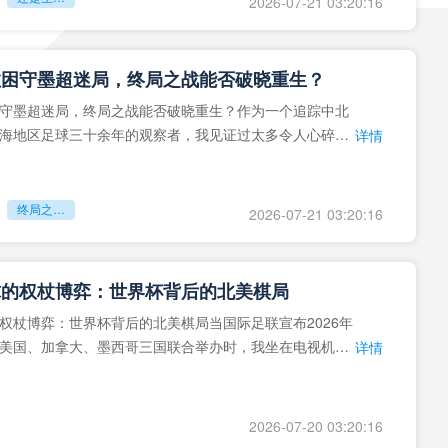
2026-07-21 03:20:16
拉困守墨超迷局，终局之战能否破晓重生？
守墨超迷局，终局之战能否破晓重生？作为一个追踪中北
海地区足球三十余年的观察者，我见证过太多令人心碎的
详情
地马拉足球的沉浮，或
终局之战能否破晓重生？
2026-07-21 03:20:16
球的权杖博弈：世界杯背后的北美棋局
权杖博弈：世界杯背后的北美棋局当国际足联宣布2026年
美国、加拿大、墨西哥三国联合举办时，我坐在电视机
详情
能平静。作为一个追
2026-07-20 03:20:16