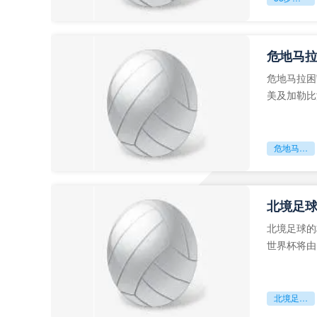
危地马
危地马拉困
美及加勒比
故事。而危
危地马拉困守墨超迷局
北境足
北境足球的
世界杯将由
前，久久不
北境足球的权杖博弈：世界杯背后的北美棋局