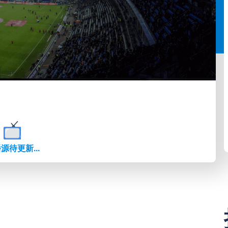
源待更新...