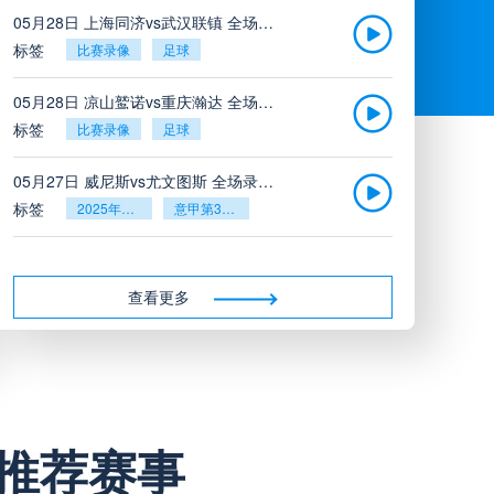
05月28日 上海同济vs武汉联镇 全场录像
标签
比赛录像
足球
05月28日 凉山鹫诺vs重庆瀚达 全场录像
标签
比赛录像
足球
05月27日 威尼斯vs尤文图斯 全场录像回放
标签
2025年5月26日
意甲第38轮
05月27日 比利亚雷亚尔vs塞维利亚 全场录像回放
标签
2025年5月26日
西甲第38轮
查看更多
05月27日 诺丁汉森林vs切尔西 全场录像回放
标签
2025年5月26日
英超第38轮
05月26日 阿拉维斯vs奥萨苏纳 全场录像
推荐赛事
标签
比赛录像
西甲