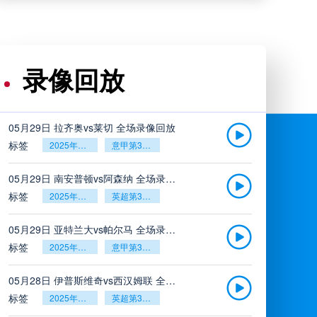
录像回放
05月29日 拉齐奥vs莱切 全场录像回放
标签
2025年5月26日
意甲第38轮
05月29日 南安普顿vs阿森纳 全场录像回放
标签
2025年5月26日
英超第38轮
05月29日 亚特兰大vs帕尔马 全场录像回放
标签
2025年5月26日
意甲第38轮
05月28日 伊普斯维奇vs西汉姆联 全场录像回放
标签
2025年5月26日
英超第38轮