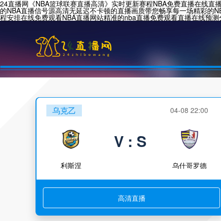
24直播网《NBA篮球联赛直播高清》实时更新赛程NBA免费直播在线直播
的NBA直播信号源高清无延迟不卡顿的直播画质带您畅享每一场精彩的NB
程安排在线免费观看NBA直播网站精准的nba直播免费观看直播在线预测
乌克乙
04-08 22:00
V : S
利斯涅
乌什哥罗德
高清直播