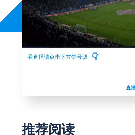
看直播请点击下方信号源
直播
推荐阅读