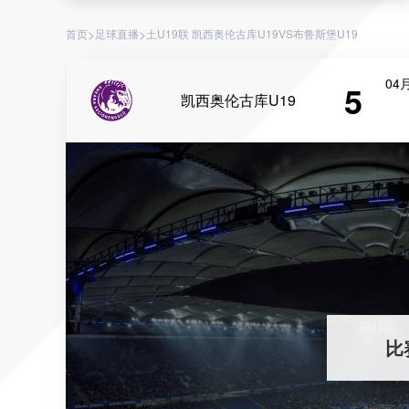
>
>
首页
足球直播
土U19联 凯西奥伦古库U19VS布鲁斯堡U19
04月
5
凯西奥伦古库U19
比