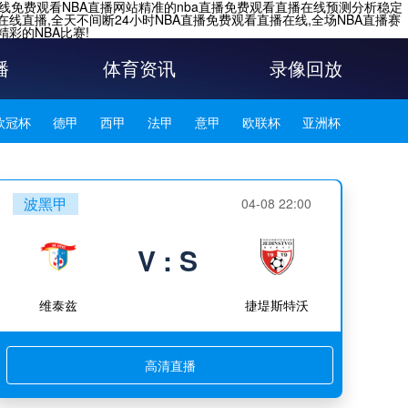
在线免费观看NBA直播网站精准的nba直播免费观看直播在线预测分析稳定
在线直播,全天不间断24小时NBA直播免费观看直播在线,全场NBA直播赛
彩的NBA比赛!
播
体育资讯
录像回放
欧冠杯
德甲
西甲
法甲
意甲
欧联杯
亚洲杯
韩K联
波黑甲
04-08 22:00
V : S
维泰兹
捷堤斯特沃
高清直播