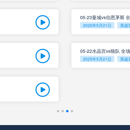
未开赛
图库曼竞技
VS
05-23曼城vs伯恩茅斯
未开赛
阿根廷青年人
VS
2025年5月21日
英超
未开赛
桑托斯
VS
05-22水晶宫vs狼队 
2025年5月21日
英超
未开赛
布拉干蒂诺RB
VS
未开赛
弗拉门戈
VS
08月11日 星期二
未开赛
阿拉木图凯拉特
VS
08月12日 星期三