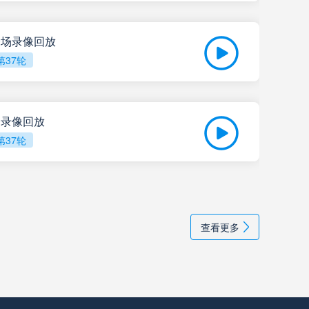
萨尔米安杜
高清直播
 全场录像回放
竞技俱乐部
高清直播
第37轮
05-
比赛
巴拉纳竞技
高清直播
全场录像回放
第37轮
科林蒂安
高清直播
05-
维多利亚
高清直播
202
查看更多
索非亚列夫斯基
高清直播