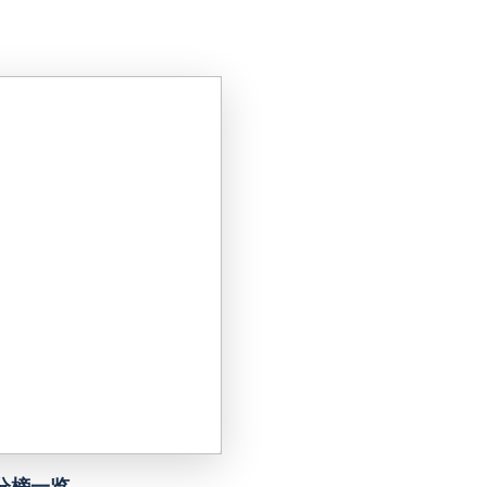
未开赛
帕尔梅拉斯
VS
未开赛
圣塔菲联
VS
未开赛
泰格雷
VS
未开赛
塔勒瑞斯
VS
未开赛
圣洛伦索
VS
未开赛
罗萨里奥中央
VS
未开赛
科尔多瓦学院
VS
积分榜一览