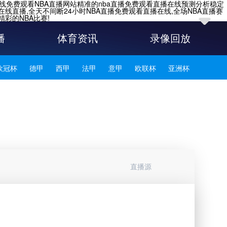
在线免费观看NBA直播网站精准的nba直播免费观看直播在线预测分析稳定
在线直播,全天不间断24小时NBA直播免费观看直播在线,全场NBA直播赛
彩的NBA比赛!
播
体育资讯
录像回放
欧冠杯
德甲
西甲
法甲
意甲
欧联杯
亚洲杯
韩K联
直播源