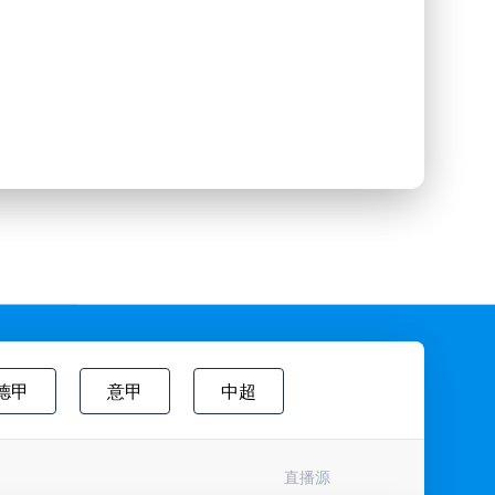
德甲
意甲
中超
欧国联
巴西甲
瑞典超
直播源