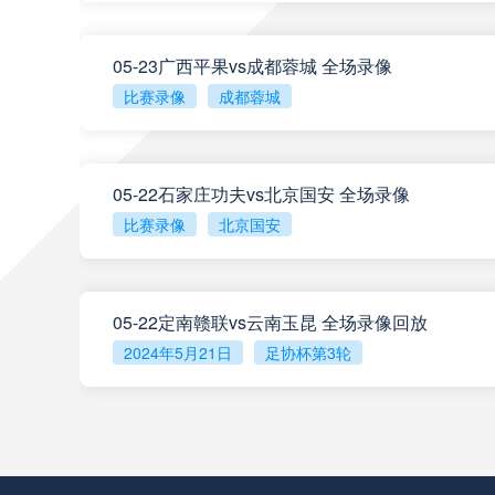
阿甲
04:00
05-23广西平果vs成都蓉城 全场录像
阿甲
04:00
比赛录像
成都蓉城
巴西甲
05:30
05-22石家庄功夫vs北京国安 全场录像
比赛录像
北京国安
巴西甲
05:30
巴西甲
06:30
05-22定南赣联vs云南玉昆 全场录像回放
2024年5月21日
足协杯第3轮
查看更多
欧冠
23:00