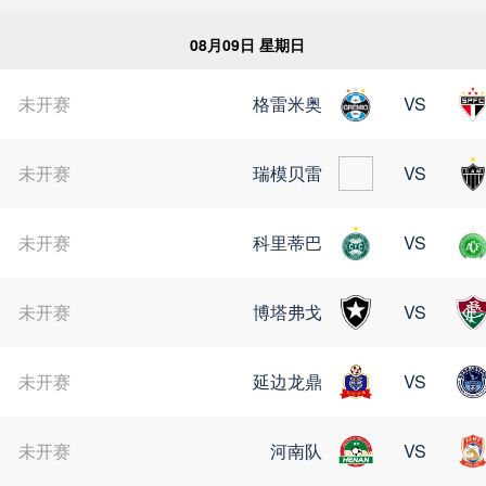
俄超
阿甲
芬超
挪甲
足
08月09日 星期日
未开赛
格雷米奥
VS
苏超
未开赛
瑞模贝雷
VS
未开赛
科里蒂巴
VS
未开赛
博塔弗戈
VS
未开赛
延边龙鼎
VS
未开赛
河南队
VS