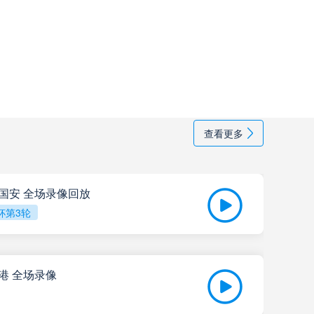
里奥夸尔托学生队
高清直播
普拉腾斯
高清直播
巴拉卡斯中央队
高清直播
查看更多
拉普拉塔大学生
高清直播
纽维尔老男孩
高清直播
京国安 全场录像回放
杯第3轮
萨斯菲尔德
高清直播
海港 全场录像
贝尔格拉诺
高清直播
202