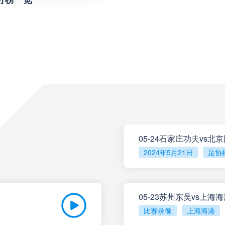
未开赛
门多萨独立
VS
未开赛
阿根廷独立
VS
未开赛
拉普拉塔体操
VS
未开赛
利斯特雷
VS
未开赛
防卫者
VS
05-24石家庄功夫vs北
2024年5月21日
足协
未开赛
博卡青年
VS
05-23苏州东吴vs上海
未开赛
班菲尔德
VS
比赛录像
上海海港