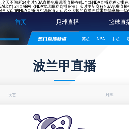
,全天不间断24小时NBA直播免费观看直播在线,全场NBA直播赛程安排
A比赛!
24直播网《NBA篮球联赛直播高清》实时更新赛程NBA免费直播
分析稳定的NBA直播信号源高清无延迟不卡顿的直播画质带您畅享每一场精
首页
足球直播
篮球直
英超
NBA
中超
世亚预
中甲
日职联
波兰甲直播
状态
对阵