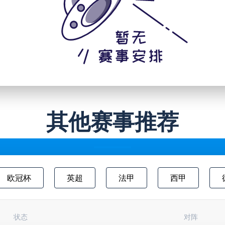
其他赛事推荐
欧冠杯
英超
法甲
西甲
澳超
中甲
欧联杯
日职乙
状态
对阵