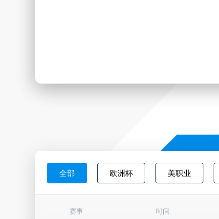
全部
欧洲杯
美职业
日职联
韩K联
墨西超
赛事
时间