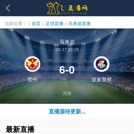
当前位置：
>
首页
>
足球直播
>
马来超直播
马来超
05-17 20:15
6-0
雪州
皇家警察
完场
直播源待更新...
最新直播