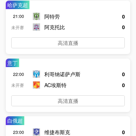
哈萨克超
阿特劳
0
21:00
阿克托比
0
未开赛
高清直播
意丁
利哥纳诺萨卢斯
0
22:00
AC埃斯特
0
未开赛
高清直播
白俄超
维捷布斯克
0
23:00